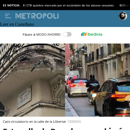
ES NOTICIA:
El CTB quiebra marcado por el escándalo de los abusos sexuales
BCN inv
Leer en Castellano
Pásate al MODO AHORRO
Caos circulatorio en la calle de la Llibertat
CEDIDAS