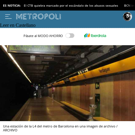
ES NOTICIA:
El CTB quiebra marcado por el escándalo de los abusos sexuales
BCN inv
Leer en Castellano
Pásate al MODO AHORRO
Una estación de la L4 del metro de Barcelona en una imagen de archivo /
ARCHIVO