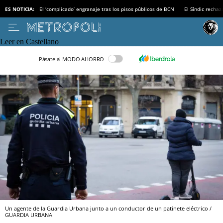
ES NOTICIA:
El ‘complicado’ engranaje tras los pisos públicos de BCN
El Síndic recha
Leer en Castellano
Pásate al MODO AHORRO
Un agente de la Guardia Urbana junto a un conductor de un patinete eléctrico /
GUARDIA URBANA