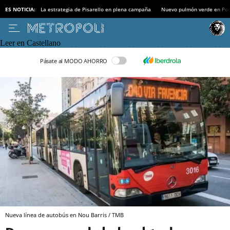
ES NOTICIA:
La estrategia de Pisarello en plena campaña
Nuevo pulmón verde en Po
Leer en Castellano
Pásate al MODO AHORRO
Nueva línea de autobús en Nou Barris / TMB