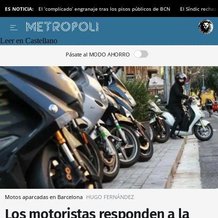
ES NOTICIA:
El ‘complicado’ engranaje tras los pisos públicos de BCN
El Síndic recha
Leer en Castellano
Pásate al MODO AHORRO
Motos aparcadas en Barcelona
HUGO FERNÁNDEZ
Los motoristas responden a la