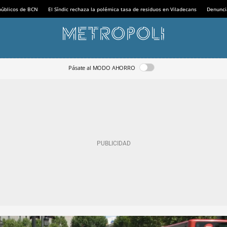
 públicos de BCN
El Síndic rechaza la polémica tasa de residuos en Viladecans
Denunci
Pásate al MODO AHORRO