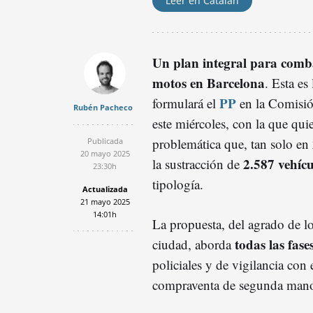
Leer en Catalán
Un plan integral para comba
motos en Barcelona
. Esta es
PP
formulará el
en la Comisió
Rubén Pacheco
este miércoles, con la que quie
problemática que, tan solo en
Publicada
20 mayo 2025
2.587 vehícu
la sustracción de
23:30h
tipología.
Actualizada
21 mayo 2025
14:01h
La propuesta, del agrado de lo
todas las fase
ciudad, aborda
policiales y de vigilancia con 
compraventa de segunda man