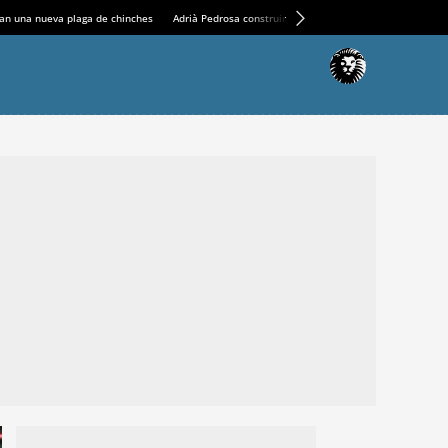
an una nueva plaga de chinches
Adrià Pedrosa construirá la nueva residencia en el Casin