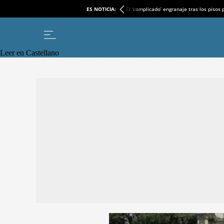
ES NOTICIA:
El ‘complicado’ engranaje tras los pisos
Leer en Castellano