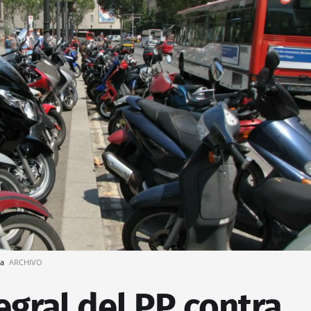
ya
ARCHIVO
tegral del PP contra