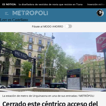
ES NOTICIA:
la diseñadora de vestidos de novia que resiste en Tiana
Inversión millon
Leer en Castellano
Pásate al MODO AHORRO
La estación de metro de Urquinaona en una de sus entradas / METRÓPOLI
Cerrado este céntrico acceso del