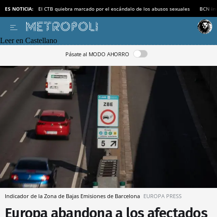
ES NOTICIA:
El CTB quiebra marcado por el escándalo de los abusos sexuales
BCN inv
Leer en Castellano
Pásate al MODO AHORRO
Indicador de la Zona de Bajas Emisiones de Barcelona
EUROPA PRESS
Europa abandona a los afectados