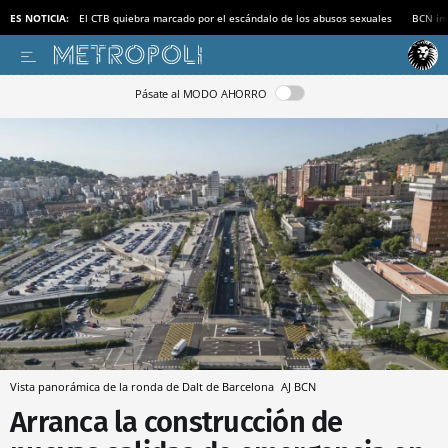
ES NOTICIA:
El CTB quiebra marcado por el escándalo de los abusos sexuales
BCN inv
Pásate al MODO AHORRO
Vista panorámica de la ronda de Dalt de Barcelona
AJ BCN
Arranca la construcción de