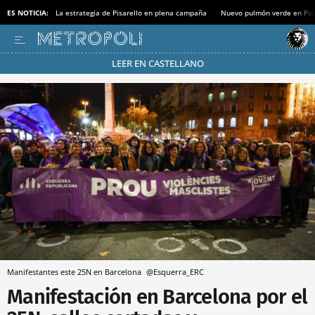
ES NOTICIA:
La estrategia de Pisarello en plena campaña
Nuevo pulmón verde en Po
LEER EN CASTELLANO
Pásate al MODO AHORRO
Manifestantes este 25N en Barcelona
@Esquerra_ERC
Manifestación en Barcelona por el