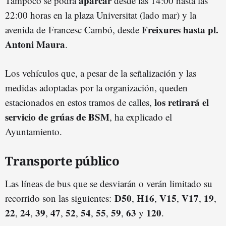
aparcar
Tampoco se podrá
desde las 14:00 hasta las
22:00 horas en la plaza Universitat (lado mar) y la
Freixures hasta pl.
avenida de Francesc Cambó, desde
Antoni Maura
.
Los vehículos que, a pesar de la señalización y las
medidas adoptadas por la organización, queden
los retirará el
estacionados en estos tramos de calles,
servicio de grúas de BSM
, ha explicado el
Ayuntamiento.
Transporte público
Las líneas de bus que se desviarán o verán limitado su
D50
H16
V15
V17
19
recorrido son las siguientes:
,
,
,
,
,
22
24
39
47
52
54
55
59
63
120
,
,
,
,
,
,
,
,
y
.