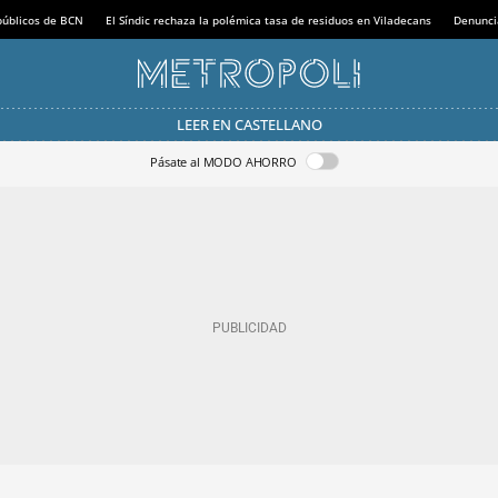
 públicos de BCN
El Síndic rechaza la polémica tasa de residuos en Viladecans
Denunci
LEER EN CASTELLANO
Pásate al MODO AHORRO