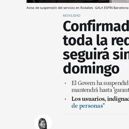
Aviso de suspensión del servicio en Rodalies
GALA ESPÍN
Barcelona
MOVILIDAD
Confirmado
toda la re
seguirá si
domingo
El Govern ha suspendido 
mantendrá hasta "garanti
Los usuarios, indigna
de personas"