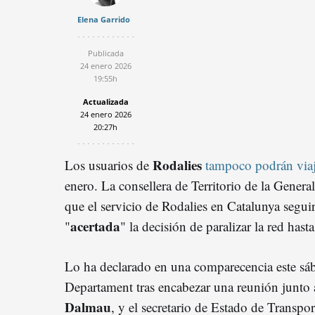
Elena Garrido
Publicada
24 enero 2026
19:55h
Actualizada
24 enero 2026
20:27h
Rodalies
Los usuarios de
tampoco podrán viaj
enero. La consellera de Territorio de la General
que el servicio de Rodalies en Catalunya segu
acertada
"
" la decisión de paralizar la red hast
Lo ha declarado en una comparecencia este sáb
Departament tras encabezar una reunión junto a
Dalmau
, y el secretario de Estado de Transpor