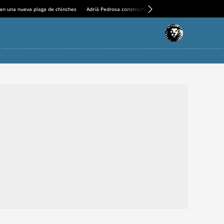
an una nueva plaga de chinches
Adrià Pedrosa construirá la nueva residencia en el Casin