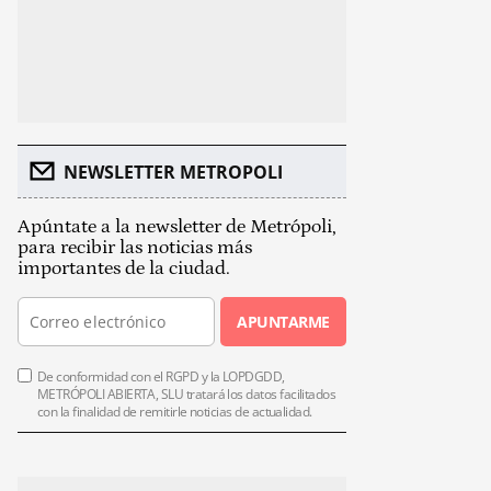
NEWSLETTER METROPOLI
Apúntate a la newsletter de Metrópoli,
para recibir las noticias más
importantes de la ciudad.
APUNTARME
De conformidad con el RGPD y la LOPDGDD,
METRÓPOLI ABIERTA, SLU tratará los datos facilitados
con la finalidad de remitirle noticias de actualidad.