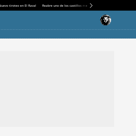
Nuevo tiroteo en El Raval
Reabre uno de los castillos medievales más espectaculares