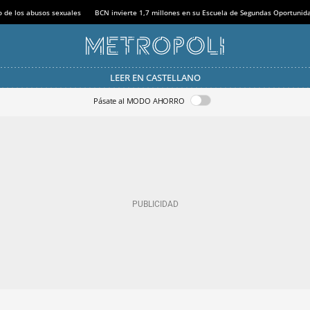
o de los abusos sexuales
BCN invierte 1,7 millones en su Escuela de Segundas Oportunid
LEER EN CASTELLANO
Pásate al MODO AHORRO