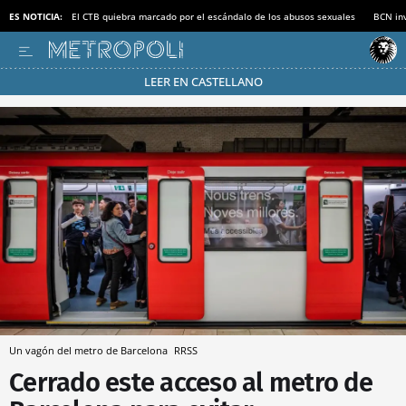
ES NOTICIA:
El CTB quiebra marcado por el escándalo de los abusos sexuales
BCN inv
LEER EN CASTELLANO
Pásate al MODO AHORRO
Un vagón del metro de Barcelona
RRSS
Cerrado este acceso al metro de