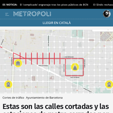
ES NOTICIA:
El ‘complicado’ engranaje tras los pisos públicos de BCN
El Síndic recha
LLEGIR EN CATALÀ
Pásate al MODO AHORRO
Cortes de tráfico
Ayuntamiento de Barcelona
Estas son las calles cortadas y las