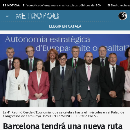
ES NOTICIA:
El ‘complicado’ engranaje tras los pisos públicos de BCN
El Síndic recha
LLEGIR EN CATALÀ
Pásate al MODO AHORRO
La 41 Reunió Cercle d'Economia, que se celebra hasta el miércoles en el Palau de
Congressos de Catalunya
DAVID ZORRAKINO - EUROPA PRESS
Barcelona tendrá una nueva ruta