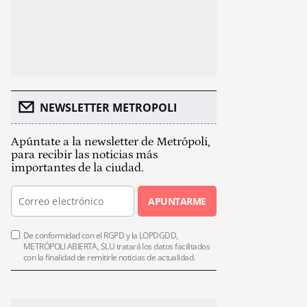
NEWSLETTER METROPOLI
Apúntate a la newsletter de Metrópoli,
para recibir las noticias más
importantes de la ciudad.
APUNTARME
De conformidad con el RGPD y la LOPDGDD,
METRÓPOLI ABIERTA, SLU tratará los datos facilitados
con la finalidad de remitirle noticias de actualidad.