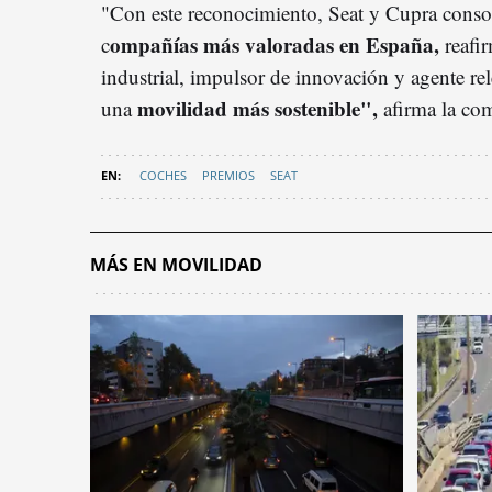
"Con este reconocimiento, Seat y Cupra conso
ompañías más valoradas en España,
c
reafi
industrial, impulsor de innovación y agente re
movilidad más sostenible",
una
afirma la co
COCHES
PREMIOS
SEAT
MÁS EN MOVILIDAD