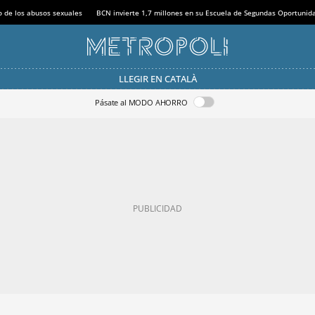
o de los abusos sexuales
BCN invierte 1,7 millones en su Escuela de Segundas Oportunid
LLEGIR EN CATALÀ
Pásate al MODO AHORRO