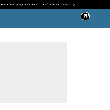
an una nueva plaga de chinches
Adrià Pedrosa construirá la nueva residencia en el Casin