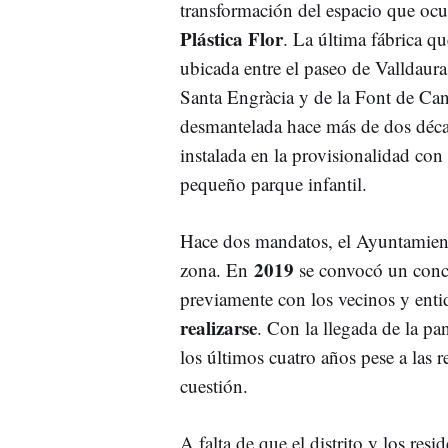
transformación del espacio que oc
Plástica Flor
. La última fábrica qu
u
bicada entre el paseo de Valldaura 
Santa Engràcia y de la Font de Can
desmantelada hace más de dos déca
instalada en la provisionalidad co
pequeño parque infantil.
Hace dos mandatos, el Ayuntamient
2019
zona. En
se convocó un concu
previamente con los vecinos y enti
realizarse
. Con la llegada de la pa
los últimos cuatro años pese a las r
cuestión.
A falta de que el distrito y los res