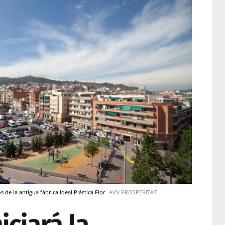
 de la antigua fábrica Ideal Plástica Flor
AVV PROSPERITAT
iciará la