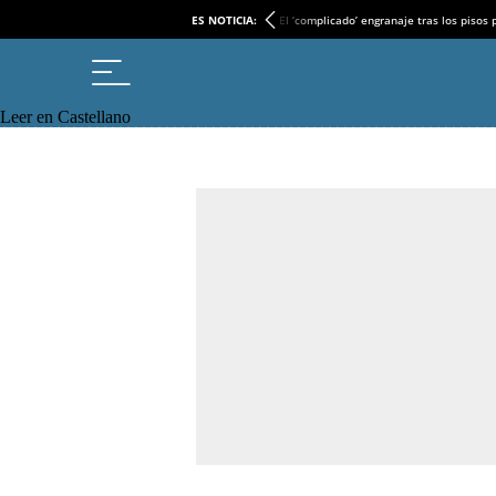
ES NOTICIA:
El ‘complicado’ engranaje tras los pisos
Leer en Castellano