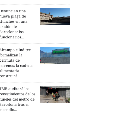
Denuncian una
nueva plaga de
chinches en una
prisión de
Barcelona: los
funcionarios...
Alcampo e Inditex
formalizan la
permuta de
terrenos: la cadena
alimentaria
construirá...
TMB auditará los
revestimientos de los
túneles del metro de
Barcelona tras el
incendio...