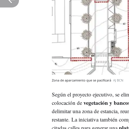
Zona de aparcamiento que se pacificará
AJ BCN
Según el proyecto ejecutivo, se eli
vegetación y banco
colocación de
delimitar una zona de estancia, re
restante.
La iniciativa también comp
pla
citadas calles para generar una