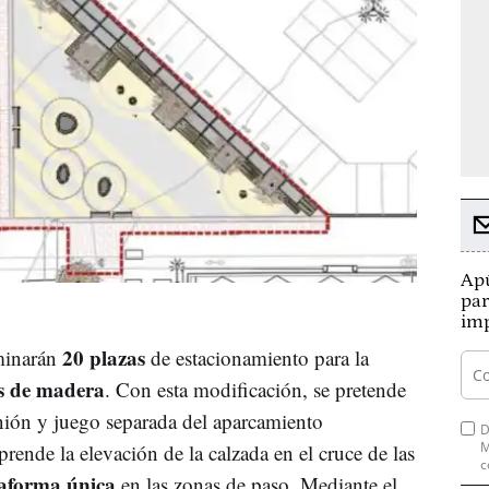
Apú
par
imp
20 plazas
minarán
de estacionamiento para la
s de madera
. Con esta modificación, se pretende
unión y juego separada del aparcamiento
D
M
rende la elevación de la calzada en el cruce de las
c
taforma única
en las zonas de paso. Mediante el