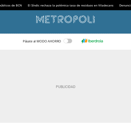
 públicos de BCN
El Síndic rechaza la polémica tasa de residuos en Viladecans
Denunci
Pásate al MODO AHORRO