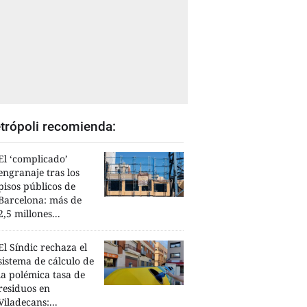
trópoli recomienda:
El ‘complicado’
engranaje tras los
pisos públicos de
Barcelona: más de
2,5 millones...
El Síndic rechaza el
sistema de cálculo de
la polémica tasa de
residuos en
Viladecans:...