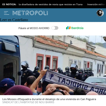
ES NOTICIA:
la diseñadora de vestidos de novia que resiste en Tiana
Inversión millon
Leer en Castellano
Pásate al MODO AHORRO
Los Mossos d'Esquadra durante el desalojo de una vivienda en Can Peguera
SINDICAT DE L'HABITATGE DE NOU BARRIS