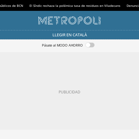
 públicos de BCN
El Síndic rechaza la polémica tasa de residuos en Viladecans
Denunci
LLEGIR EN CATALÀ
Pásate al MODO AHORRO