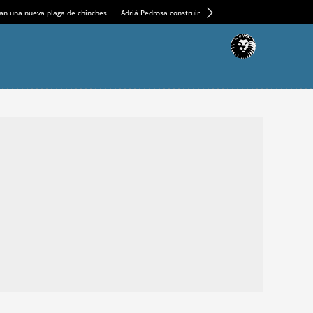
an una nueva plaga de chinches
Adrià Pedrosa construirá la nueva residencia en el Casin