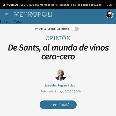
ES NOTICIA:
El CTB quiebra marcado por el escándalo de los abusos sexuales
BCN inv
Leer en Castellano
Pásate al MODO AHORRO
OPINIÓN
De Sants, al mundo de vinos
cero-cero
Joaquim Roglan i Llop
Publicada
8 mayo 2025
23:30h
Leer en Catalán