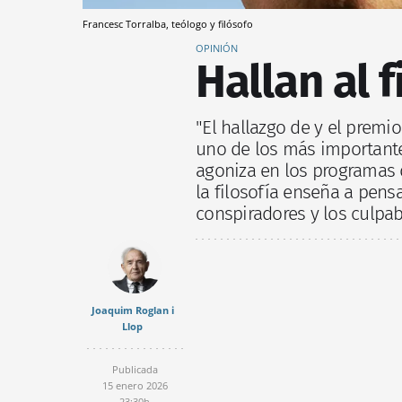
Francesc Torralba, teólogo y filósofo
OPINIÓN
Hallan al 
"El hallazgo de y el premi
uno de los más importantes
agoniza en los programas 
la filosofía enseña a pens
conspiradores y los culpa
Joaquim Roglan i
Llop
Publicada
15 enero 2026
23:30h