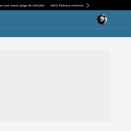
an una nueva plaga de chinches
Adrià Pedrosa construirá la nueva residencia en el Casin