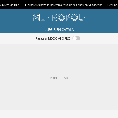
 públicos de BCN
El Síndic rechaza la polémica tasa de residuos en Viladecans
Denunci
LLEGIR EN CATALÀ
Pásate al MODO AHORRO