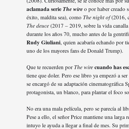
(2008). Curiosamente, se le conoce más por su
aclamada serie
The wire
o por haber creado se
éxito, maldita sea), como
The night of
(2016, 
The deuce
(2017 – 2019, sobre la vida canall
durante los años 70, mucho antes de la gentrif
Rudy Giuliani
, quien acabaría echando por ti
uno de los mayores fans de Donald Trump).
cuando has es
Que te recuerden por
The wire
tiene que doler. Pero ese libro ya empezó a s
se encargó de su adaptación cinematográfica S
protagonista, un blanco, para plantar el foco 
No era una mala película, pero se parecía al l
Pese a ello, el señor Price mantiene una larga r
intuyo le ayuda a llegar a final de mes. Su pri