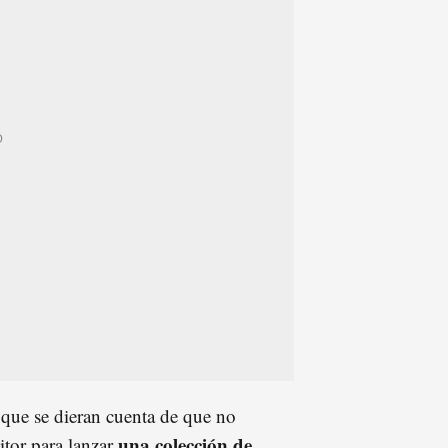
 que se dieran cuenta de que no
una colección de
itor para lanzar