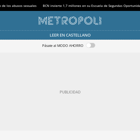
o de los abusos sexuales
BCN invierte 1,7 millones en su Escuela de Segundas Oportunid
LEER EN CASTELLANO
Pásate al MODO AHORRO