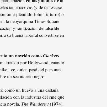
en los guiones de la
 participación
ries tan atractivas (y de tan escaso
con un espléndido John Turturro) o
a en la neoyorquina Times Square
alcalde
icación y sanitización del
erra su buena labor al convertirse en
crito un novelón como
Clockers
er maltratado por Hollywood, cuando
pike Lee, quien pasó del personaje
sobre un secundario negro.
ibro como un huevo a una castaña.
elación con la industria del cine que
mera novela,
The Wanderers
(1974),