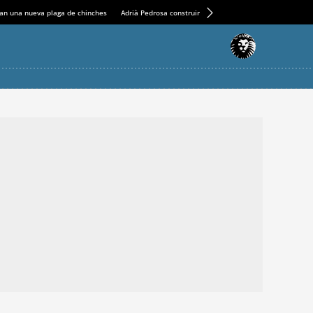
an una nueva plaga de chinches
Adrià Pedrosa construirá la nueva residencia en el Casin