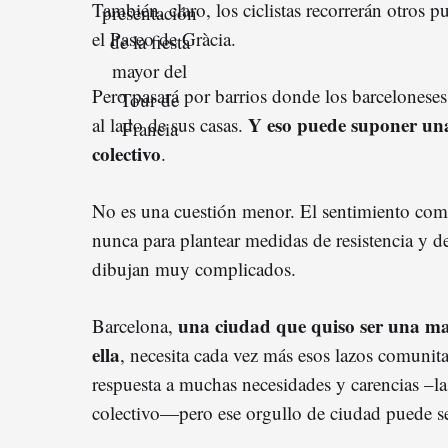
También, claro, los ciclistas recorrerán otros p
el Paseo de Gràcia.
Pero pasará por barrios donde los barceloneses
Y eso puede suponer una
al lado de sus casas.
colectivo
.
No es una cuestión menor. El sentimiento com
nunca para plantear medidas de resistencia y d
dibujan muy complicados.
una ciudad que quiso ser una ma
Barcelona,
ella
, necesita cada vez más esos lazos comunitar
respuesta a muchas necesidades y carencias –l
colectivo—pero ese orgullo de ciudad puede se