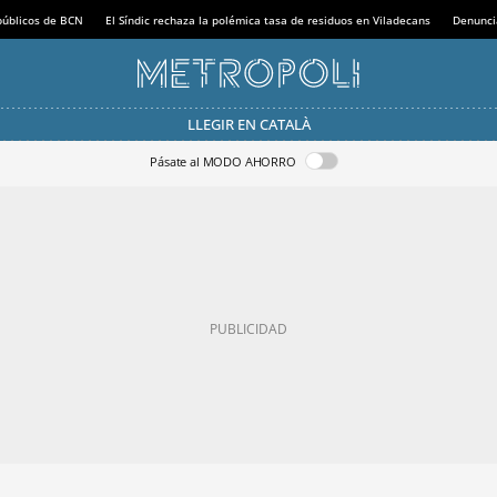
 públicos de BCN
El Síndic rechaza la polémica tasa de residuos en Viladecans
Denunci
LLEGIR EN CATALÀ
Pásate al MODO AHORRO