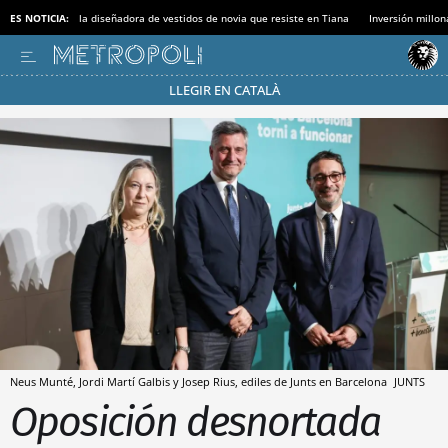
ES NOTICIA:
la diseñadora de vestidos de novia que resiste en Tiana
Inversión millon
LLEGIR EN CATALÀ
Pásate al MODO AHORRO
Neus Munté, Jordi Martí Galbis y Josep Rius, ediles de Junts en Barcelona
JUNTS
Oposición desnortada