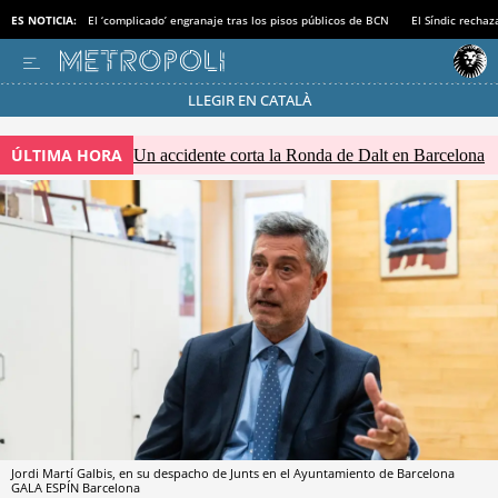
ES NOTICIA:
El ‘complicado’ engranaje tras los pisos públicos de BCN
El Síndic recha
LLEGIR EN CATALÀ
Pásate al MODO AHORRO
ÚLTIMA HORA
Un accidente corta la Ronda de Dalt en Barcelona
Jordi Martí Galbis, en su despacho de Junts en el Ayuntamiento de Barcelona
GALA ESPÍN
Barcelona