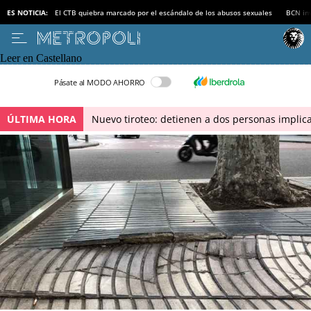
ES NOTICIA:
El CTB quiebra marcado por el escándalo de los abusos sexuales
BCN inv
Leer en Castellano
Pásate al MODO AHORRO
ÚLTIMA HORA
Nuevo tiroteo: detienen a dos personas implica