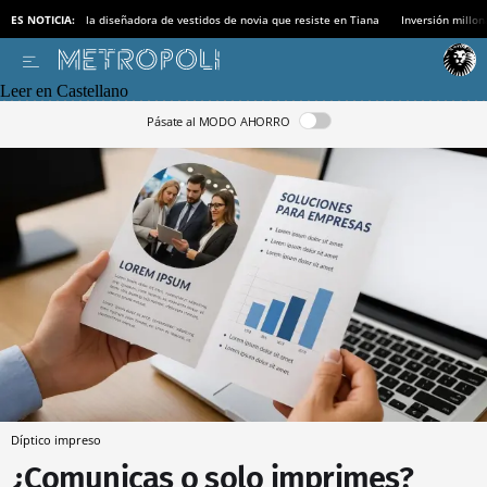
ES NOTICIA:
la diseñadora de vestidos de novia que resiste en Tiana
Inversión millon
Leer en Castellano
Pásate al MODO AHORRO
Díptico impreso
¿Comunicas o solo imprimes?