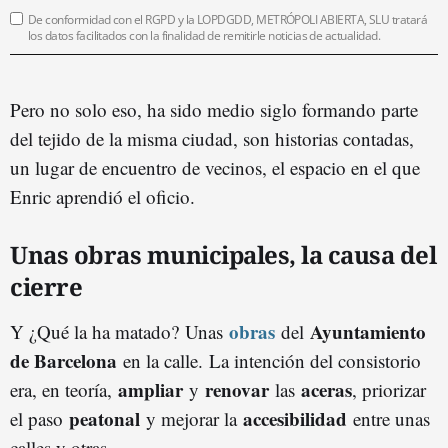
De conformidad con el RGPD y la LOPDGDD, METRÓPOLI ABIERTA, SLU tratará
los datos facilitados con la finalidad de remitirle noticias de actualidad.
Pero no solo eso, ha sido medio siglo formando parte
del tejido de la misma ciudad, son historias contadas,
un lugar de encuentro de vecinos, el espacio en el que
Enric aprendió el oficio.
Unas obras municipales, la causa del
cierre
obras
Ayuntamiento
Y ¿Qué la ha matado?
Unas
del
de Barcelona
en la calle. La intención del consistorio
ampliar
renovar
aceras
era, en teoría,
y
las
, priorizar
peatonal
accesibilidad
el paso
y mejorar la
entre unas
calles y otras.