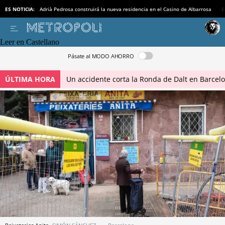
ES NOTICIA:
Adrià Pedrosa construirá la nueva residencia en el Casino de Albarrosa
B
Leer en Castellano
Pásate al MODO AHORRO
ÚLTIMA HORA
Un accidente corta la Ronda de Dalt en Barcel