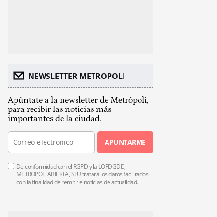
NEWSLETTER METROPOLI
Apúntate a la newsletter de Metrópoli,
para recibir las noticias más
importantes de la ciudad.
APUNTARME
De conformidad con el RGPD y la LOPDGDD,
METRÓPOLI ABIERTA, SLU tratará los datos facilitados
con la finalidad de remitirle noticias de actualidad.