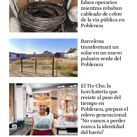
falsos operarios
mientras robaban
cableado de cobre
de la vía pública en
Poblenou
Barcelona
transformará un
solar en un nuevo
pulmón verde del
Poblenou
El Tío Che, la
horchatería que
resiste al paso del
tiempo en
Poblenou, prepara el
relevo generacional:
"No vamos a perder
nunca la identidad
del barrio"