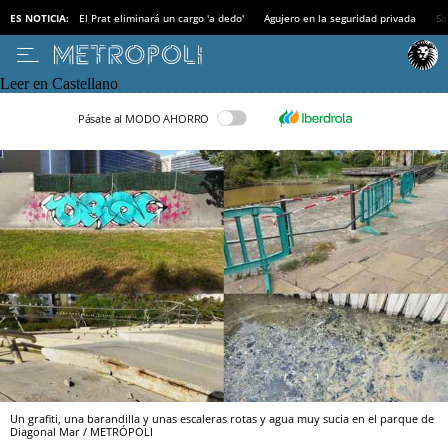
ES NOTICIA:
El Prat eliminará un cargo 'a dedo'
Agujero en la seguridad privada
Sa
Leer en Castellano
Pásate al MODO AHORRO
Un grafiti, una barandilla y unas escaleras rotas y agua muy sucia en el parque de
Diagonal Mar / METRÓPOLI