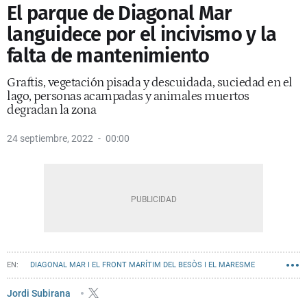
El parque de Diagonal Mar
languidece por el incivismo y la
falta de mantenimiento
Graftis, vegetación pisada y descuidada, suciedad en el
lago, personas acampadas y animales muertos
degradan la zona
24 septiembre, 2022
00:00
DIAGONAL MAR I EL FRONT MARÍTIM DEL BESÒS I EL MARESME
CIVISMO
RECOGIDA DE BASURAS
AYUNTAMIENTO DE BARCELONA
Jordi Subirana