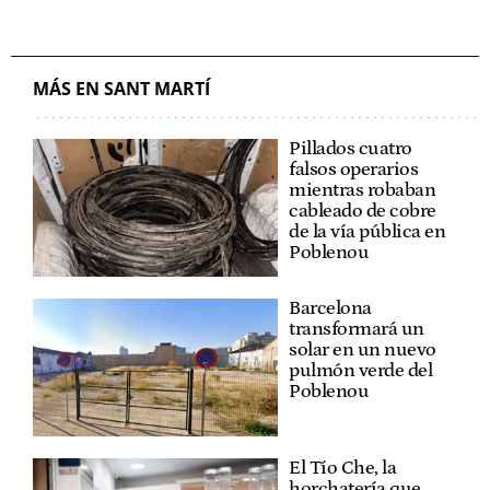
MÁS EN SANT MARTÍ
Pillados cuatro
falsos operarios
mientras robaban
cableado de cobre
de la vía pública en
Poblenou
Barcelona
transformará un
solar en un nuevo
pulmón verde del
Poblenou
El Tío Che, la
horchatería que