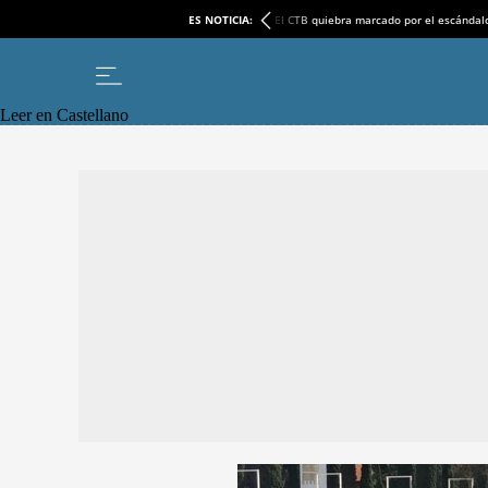
ES NOTICIA:
El CTB quiebra marcado por el escándal
Leer en Castellano