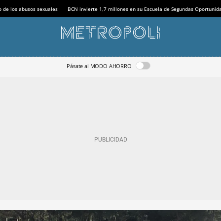
o de los abusos sexuales
BCN invierte 1,7 millones en su Escuela de Segundas Oportunid
Pásate al MODO AHORRO