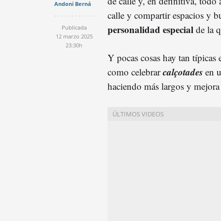
de calle y, en definitiva, todo
Andoni Berná
calle y compartir espacios y 
personalidad especial
de la q
Publicada
12 marzo 2025
23:30h
Y pocas cosas hay tan típicas 
calçotades
como celebrar
en u
haciendo más largos y mejora 