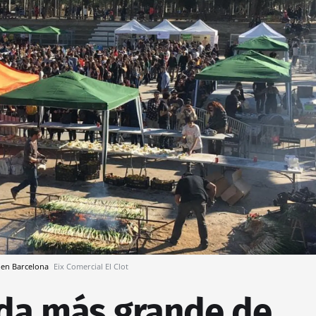
, en Barcelona
Eix Comercial El Clot
ada más grande de