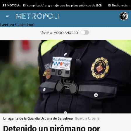
ES NOTICIA:
El ‘complicado’ engranaje tras los pisos públicos de BCN
El Síndic recha
Leer en Castellano
Pásate al MODO AHORRO
Un agente de la Guardia Urbana de Barcelona
Guardia Urbana
Detenido un pirómano por