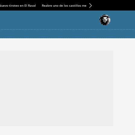
Nuevo tiroteo en El Raval
Reabre uno de los castillos medievales más espectaculares