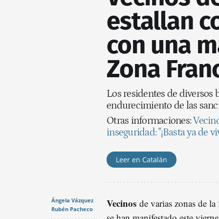
estallan c
con una ma
Zona Fran
Los residentes de diversos b
endurecimiento de las sanci
Otras informaciones:
Vecino
inseguridad: "¡Basta ya de v
Leer en Catalán
Ángela Vázquez
Vecinos
de varias zonas de la
Rubén Pacheco
se han manifestado este vierne