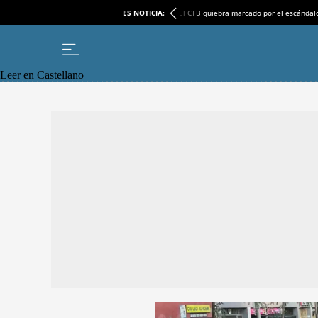
ES NOTICIA:
El CTB quiebra marcado por el escándal
Leer en Castellano