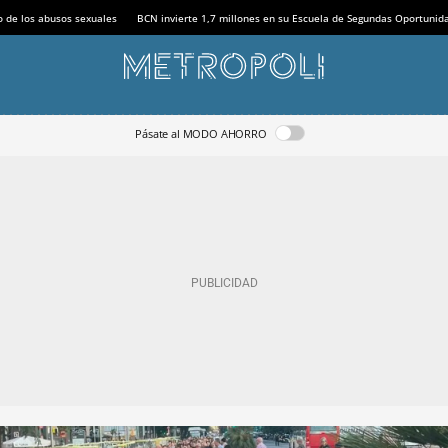
o de los abusos sexuales
BCN invierte 1,7 millones en su Escuela de Segundas Oportunid
Pásate al MODO AHORRO