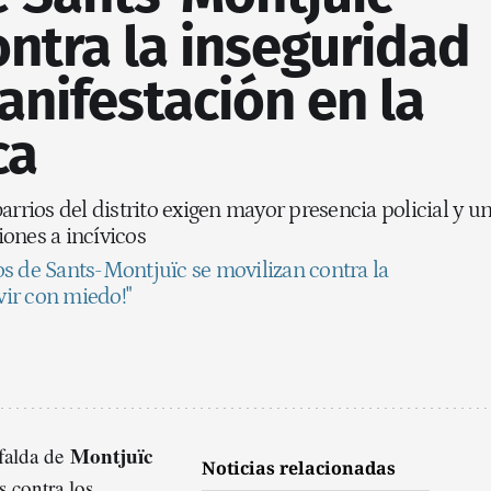
ontra la inseguridad
nifestación en la
ca
arrios del distrito exigen mayor presencia policial y u
ones a incívicos
s de Sants-Montjuïc se movilizan contra la
ivir con miedo!"
Montjuïc
 falda de
Noticias relacionadas
s contra los