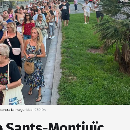
 contra la inseguridad
CEDIDA
e Sants-Montjuïc