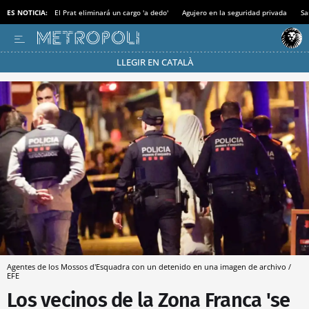
ES NOTICIA:
El Prat eliminará un cargo 'a dedo'
Agujero en la seguridad privada
Sa
LLEGIR EN CATALÀ
Pásate al MODO AHORRO
Agentes de los Mossos d'Esquadra con un detenido en una imagen de archivo /
EFE
Los vecinos de la Zona Franca 'se