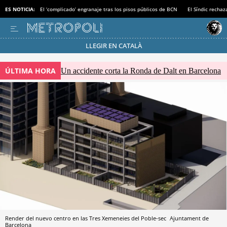
ES NOTICIA:
El ‘complicado’ engranaje tras los pisos públicos de BCN
El Síndic recha
LLEGIR EN CATALÀ
Pásate al MODO AHORRO
ÚLTIMA HORA
Un accidente corta la Ronda de Dalt en Barcelona
Render del nuevo centro en las Tres Xemeneies del Poble-sec
Ajuntament de
Barcelona