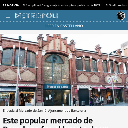
ES NOTICIA:
El ‘complicado’ engranaje tras los pisos públicos de BCN
El Síndic recha
LEER EN CASTELLANO
Pásate al MODO AHORRO
Entrada al Mercado de Sarrià
Ajuntament de Barcelona
Este popular mercado de