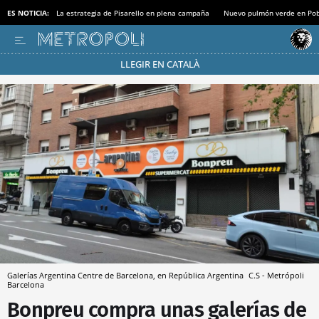
ES NOTICIA:
La estrategia de Pisarello en plena campaña
Nuevo pulmón verde en Po
LLEGIR EN CATALÀ
Pásate al MODO AHORRO
Galerías Argentina Centre de Barcelona, en República Argentina
C.S - Metrópoli
Barcelona
Bonpreu compra unas galerías de