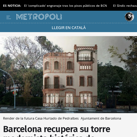
ES NOTICIA:
El ‘complicado’ engranaje tras los pisos públicos de BCN
El Síndic recha
LLEGIR EN CATALÀ
Pásate al MODO AHORRO
Render de la futura Casa Hurtado de Pedralbes
Ajuntament de Barcelona
Barcelona recupera su torre