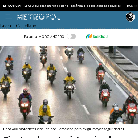
ES NOTICIA:
El CTB quiebra marcado por el escándalo de los abusos sexuales
BCN inv
Leer en Castellano
Pásate al MODO AHORRO
Unos 400 motoristas circulan por Barcelona para exigir mayor seguridad / EFE