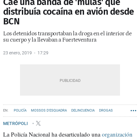
Cae una banda de 'mulas' que
distribuía cocaína en avión desde
BCN
Los detenidos transportaban la droga en el interior de
su cuerpo y la llevaban a Fuerteventura
23 enero, 2019
17:29
POLICÍA
MOSSOS D'ESQUADRA
DELINCUENCIA
DROGAS
NARCOPISOS
METRÓPOLI
La Policía Nacional ha desarticulado una
organización