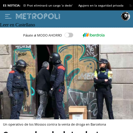
ES NOTICIA:
El Prat eliminará un cargo 'a dedo'
Agujero en la seguridad privada
Sa
Leer en Castellano
Pásate al MODO AHORRO
Un operativo de los Mossos contra la venta de droga en Barcelona