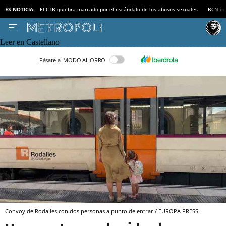
ES NOTICIA:
El CTB quiebra marcado por el escándalo de los abusos sexuales
BCN inv
Leer en Castellano
Pásate al MODO AHORRO
Convoy de Rodalies con dos personas a punto de entrar / EUROPA PRESS