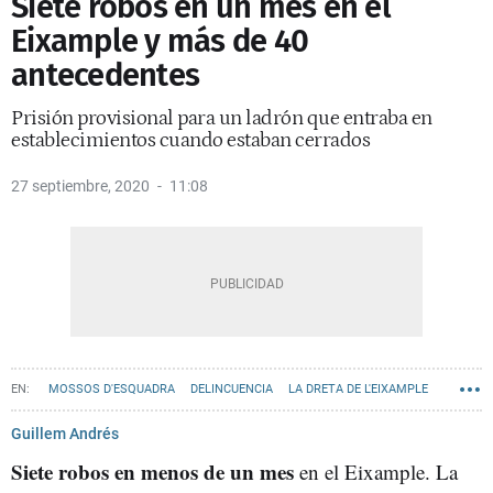
Siete robos en un mes en el
Eixample y más de 40
antecedentes
Prisión provisional para un ladrón que entraba en
establecimientos cuando estaban cerrados
27 septiembre, 2020
11:08
MOSSOS D'ESQUADRA
DELINCUENCIA
LA DRETA DE L'EIXAMPLE
ROBOS
Guillem Andrés
Siete robos en menos de un mes
en el Eixample. La