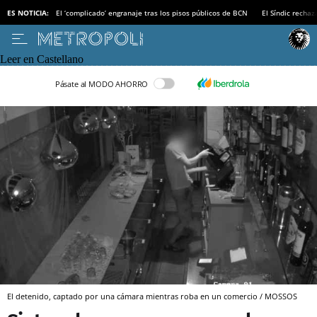
ES NOTICIA:
El ‘complicado’ engranaje tras los pisos públicos de BCN
El Síndic recha
Leer en Castellano
Pásate al MODO AHORRO
El detenido, captado por una cámara mientras roba en un comercio / MOSSOS