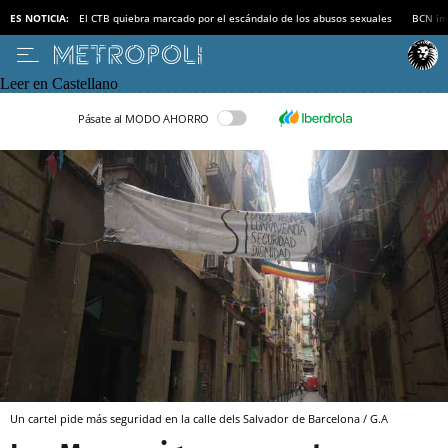
ES NOTICIA:
El CTB quiebra marcado por el escándalo de los abusos sexuales
BCN inv
Leer en Castellano
Pásate al MODO AHORRO
Un cartel pide más seguridad en la calle dels Salvador de Barcelona / G.A