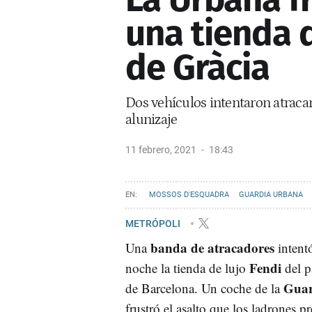
una tienda 
de Gràcia
Dos vehículos intentaron atracar
alunizaje
11 febrero, 2021
18:43
MOSSOS D'ESQUADRA
GUARDIA URBANA
METRÓPOLI
banda de atracadores
Una
intentó
Fendi
noche la tienda de lujo
del p
Guar
de Barcelona. Un coche de la
frustró el asalto que los ladrones pr