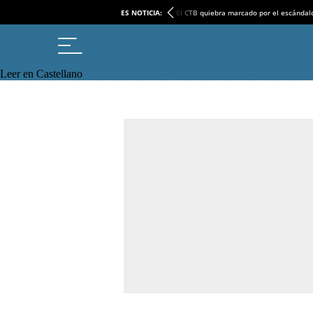
ES NOTICIA:
El CTB quiebra marcado por el escándal
Leer en Castellano