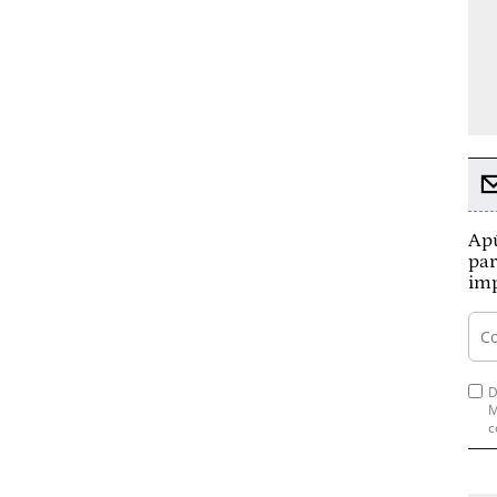
Apú
par
imp
D
M
c