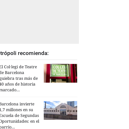
trópoli recomienda:
El Col·legi de Teatre
de Barcelona
quiebra tras más de
40 años de historia
marcado...
Barcelona invierte
1,7 millones en su
Escuela de Segundas
Oportunidades: en el
barrio...