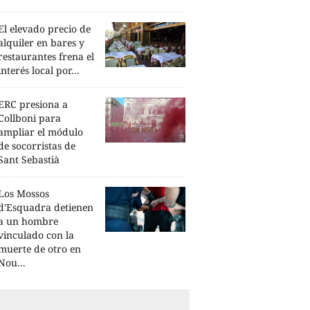
El elevado precio de
alquiler en bares y
restaurantes frena el
interés local por...
ERC presiona a
Collboni para
ampliar el módulo
de socorristas de
Sant Sebastià
Los Mossos
d'Esquadra detienen
a un hombre
vinculado con la
muerte de otro en
Nou...