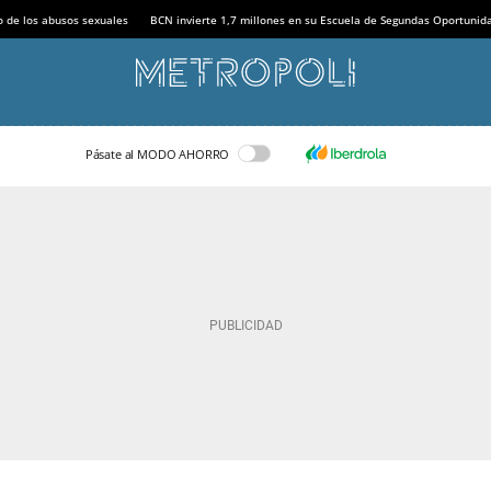
o de los abusos sexuales
BCN invierte 1,7 millones en su Escuela de Segundas Oportunid
Pásate al MODO AHORRO