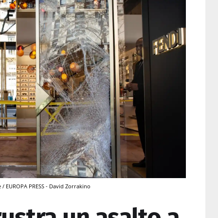
je / EUROPA PRESS - David Zorrakino
ustra un asalto a