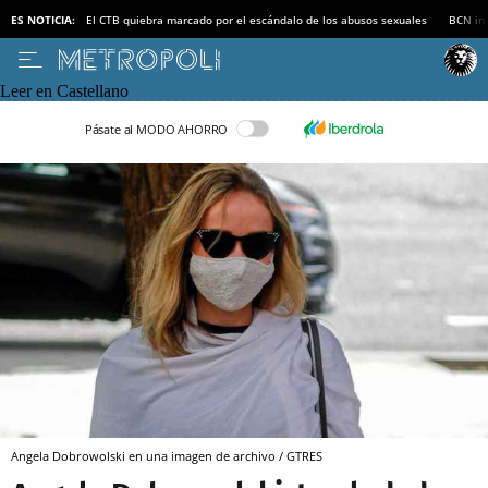
ES NOTICIA:
El CTB quiebra marcado por el escándalo de los abusos sexuales
BCN inv
Leer en Castellano
Pásate al MODO AHORRO
Angela Dobrowolski en una imagen de archivo / GTRES