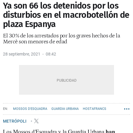
Ya son 66 los detenidos por los
disturbios en el macrobotellón de
plaza Espanya
El 30% de los arrestados por los graves hechos de la
Mercè son menores de edad
28 septiembre, 2021
08:42
MOSSOS D'ESQUADRA
GUARDIA URBANA
HOSTAFRANCS
POBLE-SEC
VANDALISMO
METRÓPOLI
han
Los Mossos d'Esquadra y la Guardia Urbana