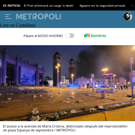
ES NOTICIA:
El Prat eliminará un cargo 'a dedo'
Agujero en la seguridad privada
Sa
Leer en Castellano
Pásate al MODO AHORRO
El acceso a la avenida de Maria Cristina, destrozado después del macrobotellón
de plaza Espanya de septiembre / METRÓPOLI