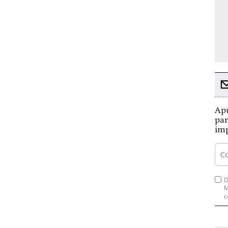
Apú
par
imp
D
M
c