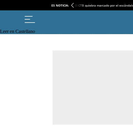
ES NOTICIA:
El CTB quiebra marcado por el escándal
Leer en Castellano