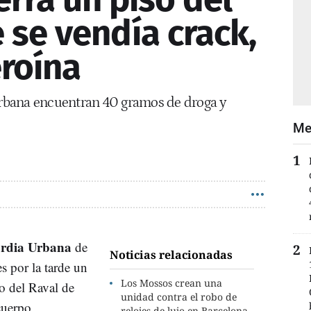
 se vendía crack,
eroína
rbana encuentran 40 gramos de droga y
Me
rdia Urbana
de
Noticias relacionadas
s por la tarde un
Los Mossos crean una
o del Raval de
unidad contra el robo de
cuerpo
relojes de lujo en Barcelona