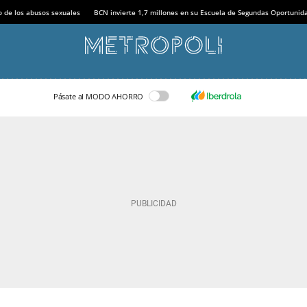
o de los abusos sexuales
BCN invierte 1,7 millones en su Escuela de Segundas Oportunid
Pásate al MODO AHORRO