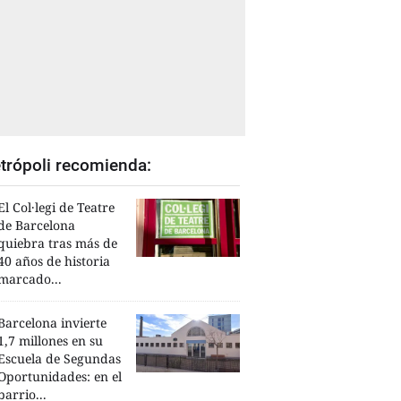
trópoli recomienda:
El Col·legi de Teatre
de Barcelona
quiebra tras más de
40 años de historia
marcado...
Barcelona invierte
1,7 millones en su
Escuela de Segundas
Oportunidades: en el
barrio...