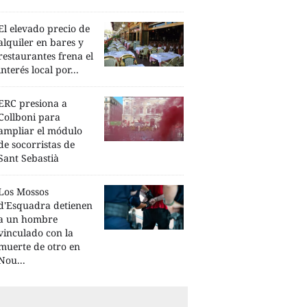
El elevado precio de
alquiler en bares y
restaurantes frena el
interés local por...
ERC presiona a
Collboni para
ampliar el módulo
de socorristas de
Sant Sebastià
Los Mossos
d'Esquadra detienen
a un hombre
vinculado con la
muerte de otro en
Nou...